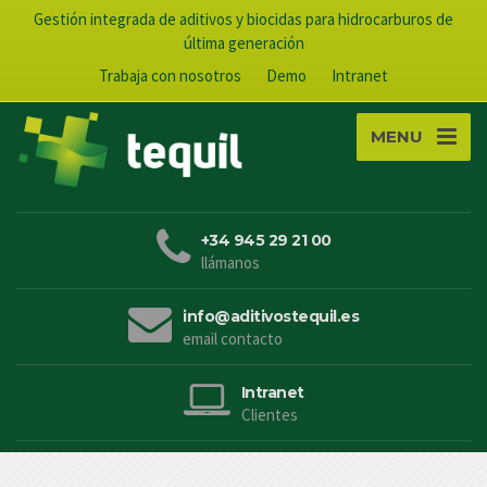
Gestión integrada de aditivos y biocidas para hidrocarburos de
última generación
Trabaja con nosotros
Demo
Intranet
MENU
+34 945 29 21 00
llámanos
info@aditivostequil.es
email contacto
Intranet
Clientes