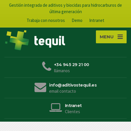
Gestión integrada de aditivos y biocidas para hidrocarburos de
última generación
Trabaja con nosotros
Demo
Intranet
MENU
+34 945 29 21 00
llámanos
info@aditivostequil.es
email contacto
Intranet
Clientes