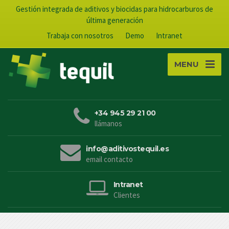
Gestión integrada de aditivos y biocidas para hidrocarburos de
última generación
Trabaja con nosotros
Demo
Intranet
MENU
+34 945 29 21 00
llámanos
info@aditivostequil.es
email contacto
Intranet
Clientes