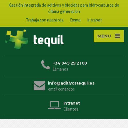
Gestión integrada de aditivos y biocidas para hidrocarburos de
última generación
Trabaja con nosotros
Demo
Intranet
MENU
+34 945 29 21 00
llámanos
info@aditivostequil.es
email contacto
Intranet
Clientes