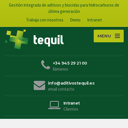
Gestión integrada de aditivos y biocidas para hidrocarburos de
última generación
Trabaja con nosotros
Demo
Intranet
MENU
+34 945 29 21 00
llámanos
info@aditivostequil.es
email contacto
Intranet
Clientes